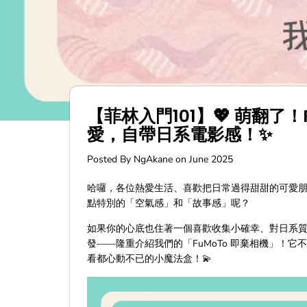
【菲林入門101】💖 萌翻了
愛，自帶日系電影感！✨
Posted By NgAkane
on
June 2025
哈囉，各位熱愛生活、喜歡把日常過得甜甜的可愛朋
點特別的「空氣感」和「故事感」呢？
如果你的心底也住著一個喜歡收集小確幸、對日系
發——隆重介紹我們的「FuMoTo 即棄相機」！
看都心動不已的小魔法盒！💫