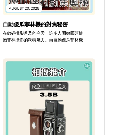
AUGUST 20, 2025
自動傻瓜菲林機的對焦秘密
在數碼攝影普及的今天，許多人開始回頭擁
抱菲林攝影的獨特魅力。而自動傻瓜菲林機
（Automatic Point-and-Shoot Film
Camera）以其簡單的操作和獨特的菲林質
感，成為許多菲林愛好者的入門選擇。這些
小巧的相機，是如何在沒有螢幕預覽的情況
下，依然能夠自動對焦，確保你的珍貴底片
上留下清晰的影像呢？ 今天，我們將深入探
索自動傻瓜菲林機的對焦原理，揭開它們在
光學與電子技術結合下的奧秘，並分享一些
實用技巧，幫助你更好地掌握你的菲林傻瓜
機，拍出令人驚豔的菲林照片！ 自動傻瓜菲
林機的對焦系統類型 與現代數碼相機不同，
早期的自動傻瓜菲林機主要依賴兩種對焦原
理：主動式對焦和被動式對焦。許多經典的
菲林傻瓜機都採用了其中一種或兩者的結