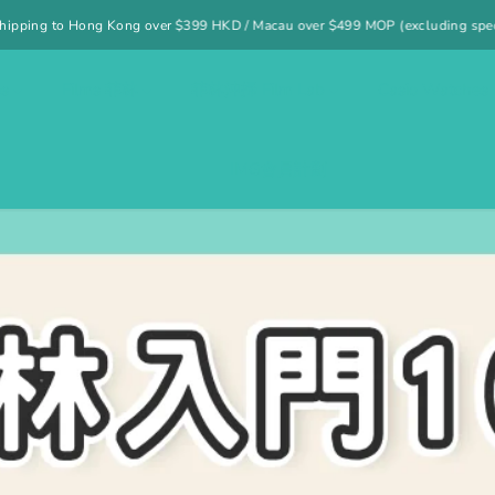
excluding specified items)
Free UK shipping on orders over £40
es
Films 菲林
菲林沖掃 Film Lab
Casio Watches
IMG會員計劃