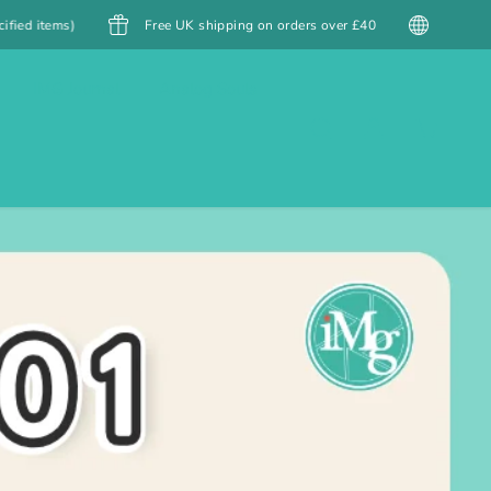
Free Shipping to Hong Kong over $399 HKD / Macau over $499 MOP (e
IMG Journal
Analog Souls