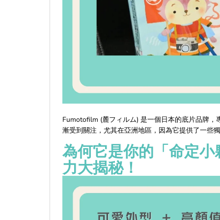
Fumotofilm (麓フィルム) 是一個日本的底片
漸受到關注，尤其在亞洲地區，因為它提供了一些
為何它是你的「命定小夥伴
力大揭秘！