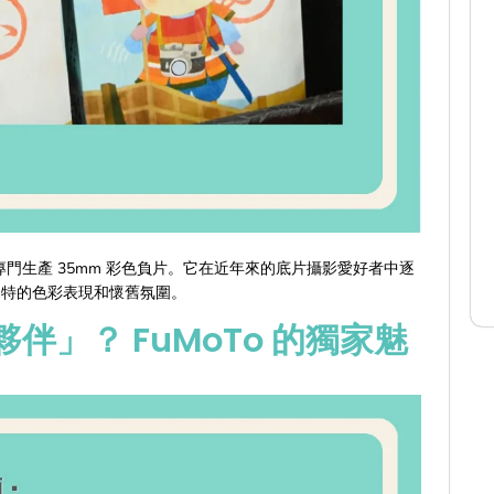
品牌，專門生產 35mm 彩色負片。它在近年來的底片攝影愛好者中逐
獨特的色彩表現和懷舊氛圍。
」？ FuMoTo 的獨家魅