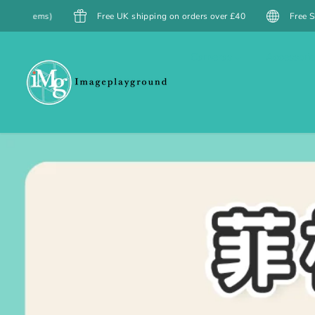
SKIP TO
Free Shipping to Hong Kong over $399 HKD / Macau over $499 MOP (
CONTENT
Cameras
Accessori