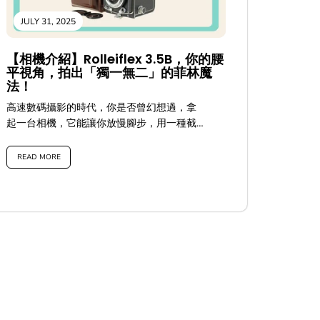
合。
READ MORE
JULY 31, 2025
【相機介紹】Rolleiflex 3.5B，你的腰
平視角，拍出「獨一無二」的菲林魔
法！
高速數碼攝影的時代，你是否曾幻想過，拿
起一台相機，它能讓你放慢腳步，用一種截
然不同的方式「看」世界，並且拍出那種數
碼難以複製的、充滿靈魂與故事的影像？ 如
READ MORE
果你的答案是肯定的，那麼，今天我們要為
你揭開一款充滿魅力的菲林相機的神秘面紗
——它就是傳奇的 Rolleiflex 3.5B (祿萊
3.5B)！這不只是一台相機，它是一位腰平紳
士，一個擁有雙重魔法的視覺藝術家，將你
的每一次快門，都變成一場與光影的優雅共
舞！ 優雅的誕生： Rolleiflex 3.5B 通常在
1950 年代中後期生產，是 3.5 光圈系列中的
一個重要型號。它繼承了...