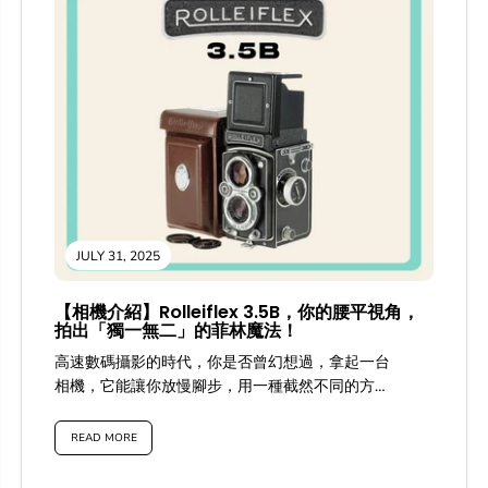
合下的奧秘，並分享一些實用技巧，幫助你更好地
掌握你的菲林傻瓜機，拍出令人驚豔的菲林照片！
自動傻瓜菲林機的對焦系統類型 與現代數碼相機不
同，早期的自動傻瓜菲林機主要依賴兩種對焦原
理：主動式對焦和被動式對焦。許多經典的菲林傻
瓜機都採用了其中一種或兩者的結合。
READ MORE
JULY 31, 2025
【相機介紹】Rolleiflex 3.5B，你的腰平視角，
拍出「獨一無二」的菲林魔法！
高速數碼攝影的時代，你是否曾幻想過，拿起一台
相機，它能讓你放慢腳步，用一種截然不同的方式
「看」世界，並且拍出那種數碼難以複製的、充滿
靈魂與故事的影像？ 如果你的答案是肯定的，那
READ MORE
麼，今天我們要為你揭開一款充滿魅力的菲林相機
的神秘面紗——它就是傳奇的 Rolleiflex 3.5B (祿萊