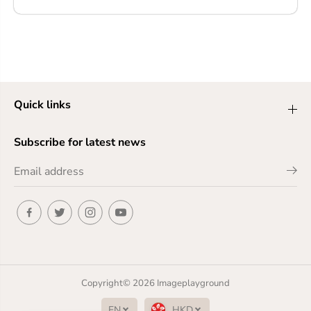
3.5B)！這不只是一台相機，它是一位腰平紳士，一
個擁有雙重魔法的視覺藝術家，將你的每一次快
門，都變成一場與光影的優雅共舞！ 優雅的誕生：
Rolleiflex 3.5B 通常在 1950 年代中後期生產，是
3.5 光圈系列中的一個重要型號。它繼承了...
Quick links
Subscribe for latest news
Copyright© 2026
Imageplayground
EN
HKD