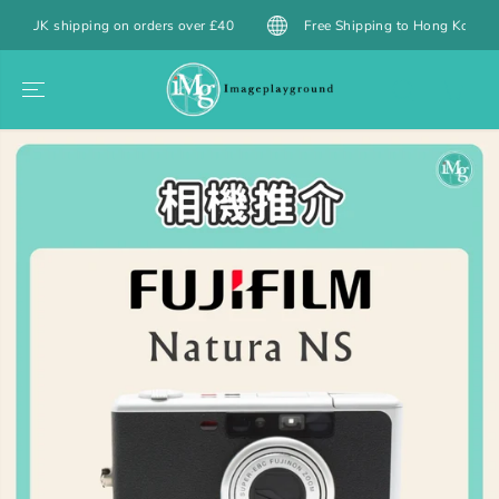
SKIP TO
 orders over £40
Free Shipping to Hong Kong over $399 HKD / Maca
CONTENT