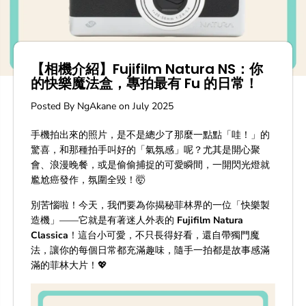
【相機介紹】Fujifilm Natura NS：你
的快樂魔法盒，專拍最有 Fu 的日常！
Posted By NgAkane
on
July 2025
手機拍出來的照片，是不是總少了那麼一點點「哇！」的
驚喜，和那種拍手叫好的「氣氛感」呢？尤其是開心聚
會、浪漫晚餐，或是偷偷捕捉的可愛瞬間，一開閃光燈就
尷尬癌發作，氛圍全毀！🤯
別苦惱啦！今天，我們要為你揭秘菲林界的一位「快樂製
造機」——它就是有著迷人外表的
Fujifilm Natura
Classica
！這台小可愛，不只長得好看，還自帶獨門魔
法，讓你的每個日常都充滿趣味，隨手一拍都是故事感滿
滿的菲林大片！💖